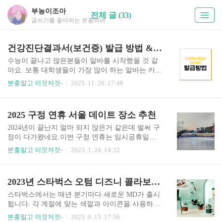
부농이조아
전체 글 (33)
글쓰기를 좋아하는 분홍러버
건강진단결과서(보건증) 발급 방법 & 온라인 출력하기
수능이 끝나고 많은분들이 알바를 시작했을 것 같
아요. 보통 대학생들이 가장 많이 하는 알바는 카페
알바인데요.카페 알바 면접을 보게 되면 '보건증'을
분홍말고 이것저것-
2025. 11. 26. 17:48
받아오라는 이야기를 들으실거에요.보건증이 어떤
것인지와 어떻게 발급을 받으면 되는지 간단하게
설명드릴게요. 1. 건강진단결과서(보건증)이란? -
2025 구정 연휴 서울 데이트 장소 추천
식품 관련 업종에서 근무하기 위해 반드시 필요한
위생증명서- 보건소에서 검사 후, 발급받는 공식
2024년이 끝난지 얼마 되지 않은거 같은데 벌써 구
문서- 식당, 카페, 제과점, 급식소, 유치원/어린이집
정이 다가왔네요.이번 구정 연휴는 임시공휴일까
조리사 등 필수 제출 2. 건강진단결과서(보건증)이
지 지정되어 긴 연휴가 시작되는데요.서울에 거주
분홍말고 이것저것-
2025. 1. 24. 14:32
필요한 직종은 뭐가 있나요? - 음식 제조 및 판매업
하는 분들이 방문할 수 있는 데이트 장소들을 추천
종사자- 카페, 베이커리, 주점 직원- 학교, 유치원,
드리려고 합니다. 1. 서울광장 스테이트장 ✓ 홈페
어린이집 조리 종사자- 급식소 직원- 위생 취급 관
이지 : 서울광장 스케이트장✓ 위치 : 서울특별시 중
2023년 스타벅스 오텀 디즈니 콜라보 MD 가격 및 구매꿀팁
련 아르바이트 (편의점, 패스트푸드 등) 위와 같..
구 을지로 12 서울광장스케이트 (서울시청앞)✓ 운
영일 : 2024년 12월 20일(금) ~ 2025년 2월 9일(일)✓
스타벅스에서는 매년 분기마다 새로운 MD가 출시
운영시간 1. 평일(일~금) : 10:00~21:30 2. 주말
됩니다. 각 계절에 맞는 색깔과 아이콘을 사용하여
(토요일) & 12/25, 1/1, 1/27, 1/28, 1/29, 1/30 : 10:0
다양한 MD가 나오기 때문에 스타벅스 MD 관심있
분홍말고 이것저것-
2023. 9. 15. 17:56
0~23:00 3. 12/24, 12/31 : 10:00~24:30✓ 입장료 : 시