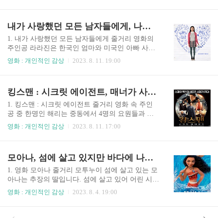
는 분들이라면 출시하는 날을 손꼽아 기다립니다.
간당 1,000원 (1회 1시간 / 대여료 포함)✓ ..
해마다 다른 MD가 출시되기 때문에 스타벅스 MD
를 모으는 분들도 많습니다. 2023년 디즈니 100주
내가 사랑했던 모든 남자들에게, 나의 짝사랑이 공개된다면?
년 기념으로 스타벅스와 콜라보를 했습니다. 스타
벅스와 디즈니 팬이라면 놓칠 수 없는 이벤트인 것
1. 내가 사랑했던 모든 남자들에게 줄거리 영화의
같습니다. 제품별로 수량이 한정되어 있기 때문에
주인공 라라진은 한국인 엄마와 미국인 아빠 사이
원하는 제품을 구매하기 위해 오픈런을 하시는 분
에서 태어난 혼혈이고 언니 한명과 여동생이 한명
영화 : 개인적인 감상
2023. 8. 11. 19:00
들도 많습니다. 이번 2023년 스타벅스 가을 디즈니
있습니다. 라라진의 엄마는 어릴 때 돌아가셨습니
MD에 대해 가격과 함께 소개해드리겠습니다. 인기
다. 라라진은 당차고 쾌활하지만 소심한 성격은 가
있는 제품은 매장 재고가 빨리 소진되어서 구매 못
진 소녀입니다. 라라진은 자신의 소꿉친구이자 옆
킹스맨 : 시크릿 에이전트, 매너가 사람을 만든다?
하는 경우도 있는데 매장 소진 제품 구매하는 꿀팁
집에 살고 있는 조쉬를 짝사랑하지만 조쉬는 그것
도 같이 공유드릴게요 :) ..
을 알지 못한채 라라진의 언니와 사귀기 시작합니
1. 킹스맨 : 시크릿 에이전트 줄거리 영화 속 주인
다. 하지만 언니는 라라진이 짝사랑 하는 것을 알지
공 중 한명인 해리는 중동에서 4명의 요원들과 함
못하고 남자친구와 데이트를 할때마다 항상 라라
께 작전을 수행했습니다. 작전 수행 중 적의 수류탄
영화 : 개인적인 감상
2023. 8. 11. 17:00
진을 데리고 다녔습니다. 주인공 라라진은 어린 시
을 발견하지 못했고 모두가 죽을뻔한 상황에서 요
절 어머니가 갑작스럽게 돌아가시면서 다른 사람
원 중 1명이 몸으로 수류탄을 막아 해리는 목숨을
과 가까워지는 것을 두려워 하게 되고 소심한 성격
건지게 됩니다. 자신의 목숨을 살려준 요원에게 감
모아나, 섬에 살고 있지만 바다에 나갈 수 없는 소녀
으로 새로운 친구를 사귀는게 쉽지 않습니다. 그런
사함 마음이 들어 해리는 그의 가족을 찾아가게 됩
라라진은 짝사랑 매니아인데 남들에게 밝히고 싶..
니다. 해리는 그의 가족에게 메달 한개를 전해주었
1. 영화 모아나 줄거리 모투누이 섬에 살고 있는 모
고 도움이 필요할 경우 전화를 한 뒤, '브로그 없는
아나는 추장의 딸입니다. 섬에 살고 있어 어린 시절
옥스퍼드'라고 말을 하라고 합니다. 해리를 살려준
부터 바다를 좋아한 모아나는 할머니에게 오래전
영화 : 개인적인 감상
2023. 8. 4. 19:00
요원에게는 아들있는데 그의 이름은 바로 '에그
부터 전해져 내려오는 여신 테 피티와 마우이의 이
시'입니다. 에그시의 아버지가 사망하고 18년이 지
야기를 들으며 자랐습니다. 바다를 좋아한 모아나
났습니다. 이상 기후 전문가 아놀드 박사가 아르헨
는 바다에 나가고 싶어하지만 아버지의 반대로 그