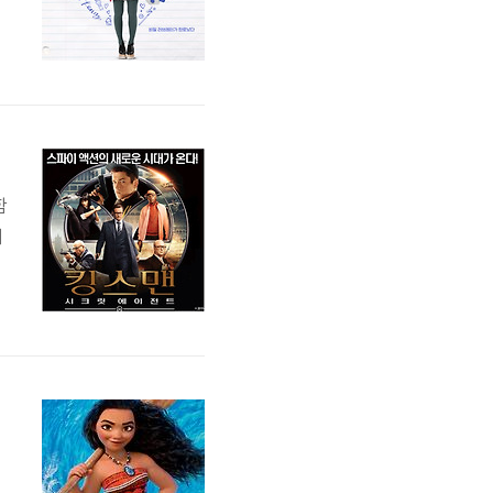
쉽
함
서
에
해
하
그