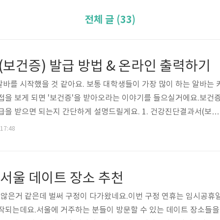
전체 글 (33)
보건증) 발급 방법 & 온라인 출력하기
바를 시작했을 것 같아요. 보통 대학생들이 가장 많이 하는 알바는 
접을 보게 되면 '보건증'을 받아오라는 이야기를 들으실거에요.보건
급을 받으면 되는지 간단하게 설명드릴게요. 1. 건강진단결과서(보건
에서 근무하기 위해 반드시 필요한 위생증명서- 보건소에서 검사 후, 
 17:48
페, 제과점, 급식소, 유치원/어린이집 조리사 등 필수 제출 2. 건강진단
은 뭐가 있나요? - 음식 제조 및 판매업 종사자- 카페, 베이커리, 주
린이집 조리 종사자- 급식소 직원- 위생 취급 관련 아르바이트 (편의점,
휴 서울 데이트 장소 추천
지 않은거 같은데 벌써 구정이 다가왔네요.이번 구정 연휴는 임시공휴
시작되는데요.서울에 거주하는 분들이 방문할 수 있는 데이트 장소들을