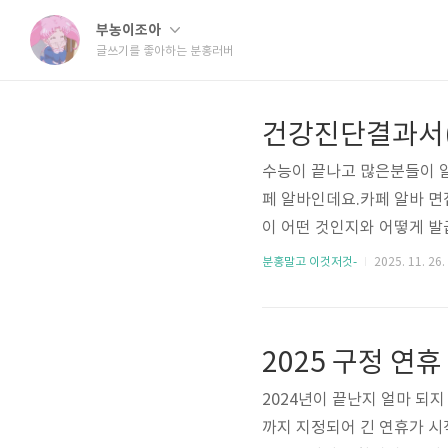
부농이조아
글쓰기를 좋아하는 분홍러버
건강진단결과서(
수능이 끝나고 많은분들이 알
페 알바인데요.카페 알바 면
이 어떤 것인지와 어떻게 발
증)이란? - 식품 관련 업종
분홍말고 이것저것-
2025. 11. 26.
급받는 공식 문서- 식당, 카
결과서(보건증)이 필요한 직종
점 직원- 학교, 유치원, 어
2025 구정 연
패스트푸드 등) 위와 같..
2024년이 끝난지 얼마 되
까지 지정되어 긴 연휴가 