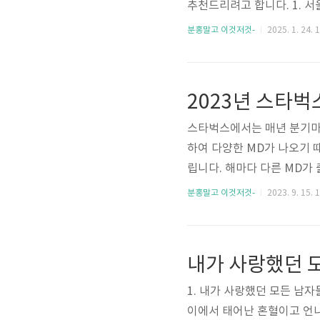
추천드리려고 합니다. 1. 서
별시 중구 을지로 12 서울광장
분홍말고 이것저것-
2025. 1. 24. 
2월 9일(일)✓ 운영시간 1. 평일(
1/28, 1/29, 1/30 : 10:0
회 1시간 / 대여료 포함)✓ ..
스타벅스에서는 매년 분기마다
하여 다양한 MD가 나오기 
립니다. 해마다 다른 MD가 
즈니 100주년 기념으로 스
분홍말고 이것저것-
2023. 9. 15. 
는 이벤트인 것 같습니다. 
픈런을 하시는 분들도 많습니
해드리겠습니다. 인기있는 
소진 제품 구매하는 꿀팁도 같
1. 내가 사랑했던 모든 남
이에서 태어난 혼혈이고 언니