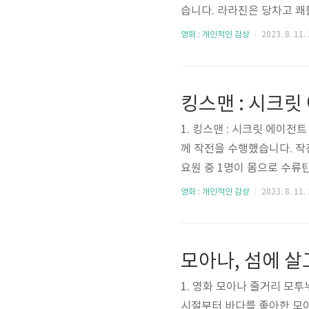
습니다. 라라진은 당차고 
이자 옆집에 살고 있는 조
영화 : 개인적인 감상
2023. 8. 11.
시작합니다. 하지만 언니는
다 항상 라라진을 데리고 
면서 다른 사람과 가까워지는
킹스맨 : 시크릿
지 않습니다. 그런 라라진은
1. 킹스맨 : 시크릿 에이전
께 작전을 수행했습니다. 작
요원 중 1명이 몸으로 수류
게 감사함 마음이 들어 해리
영화 : 개인적인 감상
2023. 8. 11.
전해주었고 도움이 필요할 경우
리를 살려준 요원에게는 아들
고 18년이 지났습니다. 이
모아나, 섬에 살
를 구출하기 위해 킹스맨 '랜
1. 영화 모아나 줄거리 모
시절부터 바다를 좋아한 모