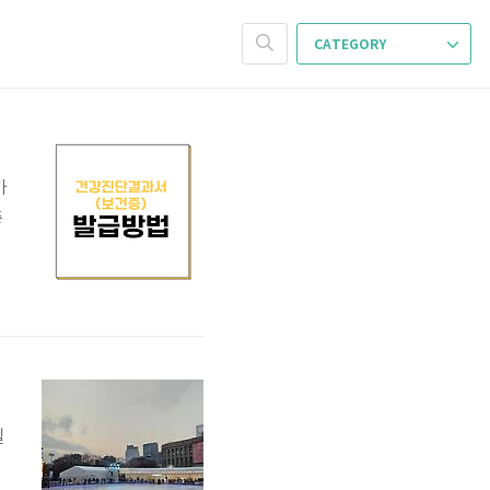
CATEGORY
카
증
발
일