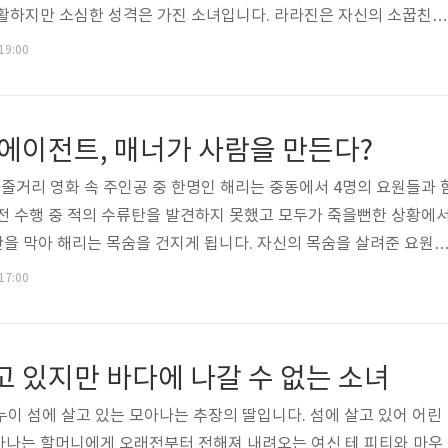
쾌활하지만 소심한 성격은 가진 소녀입니다. 라라진은 자신의 소꿉친구
쉬를 짝사랑하지만 조쉬는 그것을 알지 못한채 라라진의 언니와 사귀기
 19:00
 라라진이 짝사랑 하는 것을 알지 못하고 남자친구와 데이트를 할때마
다녔습니다. 주인공 라라진은 어린 시절 어머니가 갑작스럽게 돌아가시
 것을 두려워 하게 되고 소심한 성격으로 새로운 친구를 사귀는게 
 에이전트, 매너가 사람을 만든다?
 짝사랑 매니아인데 남들에게 밝히고 싶..
트 줄거리 영화 속 주인공 중 한명인 해리는 중동에서 4명의 요원들과 
전 수행 중 적의 수류탄을 발견하지 못했고 모두가 죽을뻔한 상황에
탄을 막아 해리는 목숨을 건지게 됩니다. 자신의 목숨을 살려준 요원
는 그의 가족을 찾아가게 됩니다. 해리는 그의 가족에게 메달 한개를
 17:00
 전화를 한 뒤, '브로그 없는 옥스퍼드'라고 말을 하라고 합니다. 
있는데 그의 이름은 바로 '에그시'입니다. 에그시의 아버지가 사망
상 기후 전문가 아놀드 박사가 아르헨티나의 설산 지역에 납치되었고 
고 있지만 바다에 나갈 수 없는 소녀
슬롯' 요원이..
투누이 섬에 살고 있는 모아나는 추장의 딸입니다. 섬에 살고 있어 어린
아나는 할머니에게 오래전부터 전해져 내려오는 여신 테 피티와 마우