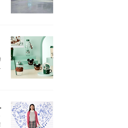
특
년
다
디
오
개
이 공개된다면?
사
셨