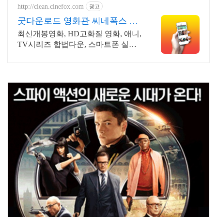
http://clean.cinefox.com
광고
굿다운로드 영화관 씨네폭스 한
국영화 30%할인중
최신개봉영화, HD고화질 영화, 애니,
TV시리즈 합법다운, 스마트폰 실시
간감상.