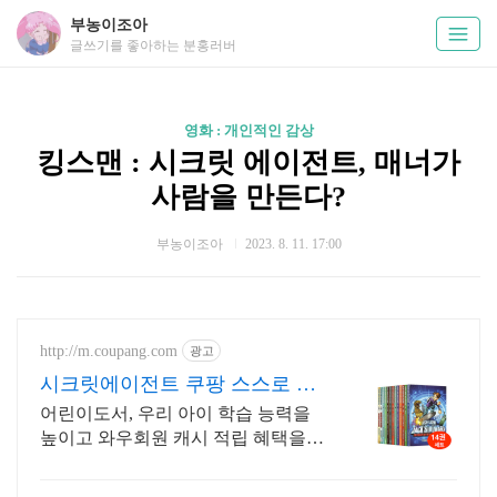
부농이조아
글쓰기를 좋아하는 분홍러버
영화 : 개인적인 감상
킹스맨 : 시크릿 에이전트, 매너가
사람을 만든다?
부농이조아
2023. 8. 11. 17:00
http://m.coupang.com
광고
시크릿에이전트 쿠팡 스스로 찾
는 즐거운 책
어린이도서, 우리 아이 학습 능력을
높이고 와우회원 캐시 적립 혜택을
누리세요.