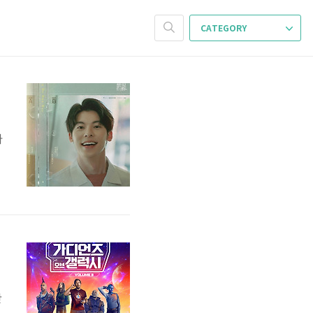
CATEGORY
다
은
근
.
만