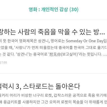
영화 : 개인적인 감상 (30)
상견니, 내가 사랑하는 사람의 죽음을 막을 수 있는 방법은?
의 뜻 한국어 영화제목은 상견니, 영어로는 Someday Or One Day입
들었을 때, '사랑니'가 먼저 떠올랐는데 중국어를 한국어 그대로 옮기
것 같다. '상견니'는 중국어로 '想见你(보고싶어)'라는 뜻입니다. 원
 추천으로 시작했다가 매일 늦게 잠든 기억이 있습니다. 영화 개봉
 17:00
그땐 드라마도 안 보고 관심이 없어서 보지 않았다가 후회했습니다. 최
즐거운 마음으로 본 영화. 나의 무료한 주말에 한 줄기 빛이었습니다
공은 리쯔웨이와 황위시안입니다. 황위시안은 리쯔웨이의 고등학교 친
갤럭시 3, 스타로드는 돌아온다
3 줄거리 머리가 비상한 너구리 로켓, 갑작스러운 공격으로 죽음 위기에
해 응급키트를 사용하지만 그건 오히려 로켓의 목숨을 더 위태롭게 