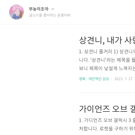
부농이조아
글쓰기를 좋아하는 분홍러버
1. 상견니 줄거리 1) 상견니
니다. '상견니'라는 제목을 
보니 제목이 낯설게 느껴지는 
작은 드라마인데 아는 동생의
영화 : 개인적인 감상
2023. 7. 27.
2023년 1월 개봉했지만 
에 넷플릭스에서 공개되어서 
2) 영화 줄거리 영화 주인
가이언즈 오브 
구 '천윈루'와 정말 비슷하..
1. 가디언즈 오브 갤럭시 
처합니다. 로켓을 구하기 위