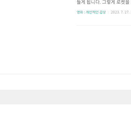
들게 됩니다. 그렇게 로켓을
에 실험 대상으로 이용되었다
영화 : 개인적인 감상
2023. 7. 27.
풀어나갑니다. 로켓을 구하기
수 있는 암호를 가지러 떠납
는데 그 과정에서 네뷸라는
되는데 죽기 전 과거의 가모라