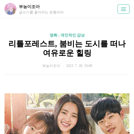
부농이조아
글쓰기를 좋아하는 분홍러버
영화 : 개인적인 감상
리틀포레스트, 붐비는 도시를 떠나
여유로운 힐링
부농이조아
2023. 7. 28. 19:00