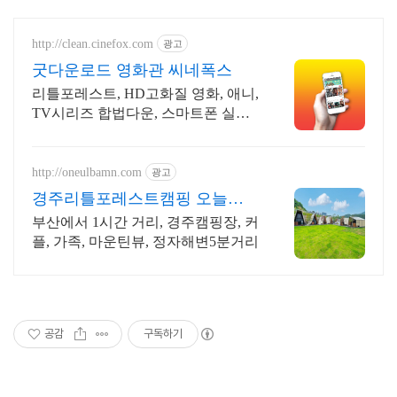
http://clean.cinefox.com
광고
굿다운로드 영화관 씨네폭스
리틀포레스트, HD고화질 영화, 애니,
TV시리즈 합법다운, 스마트폰 실시
간감상.
http://oneulbamn.com
광고
경주리틀포레스트캠핑 오늘밤
엔
부산에서 1시간 거리, 경주캠핑장, 커
플, 가족, 마운틴뷰, 정자해변5분거리
공감
구독하기